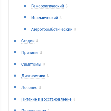
Геморрагический
⇩
Ишемический
⇩
Атеротромботический
⇩
Стадии
⇩
Причины
⇩
Симптомы
⇩
Диагностика
⇩
Лечение
⇩
Питание и восстановление
⇩
Последствия
⇩