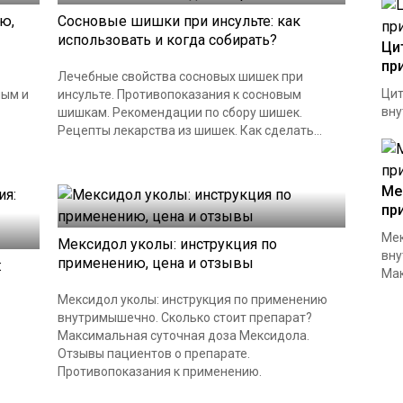
ю,
Сосновые шишки при инсульте: как
использовать и когда собирать?
Ци
пр
Лечебные свойства сосновых шишек при
Цит
лым и
инсульте. Противопоказания к сосновым
вну
шишкам. Рекомендации по сбору шишек.
Рецепты лекарства из шишек. Как сделать...
Ме
пр
Мек
Мексидол уколы: инструкция по
вну
применению, цена и отзывы
:
Мак
Мексидол уколы: инструкция по применению
внутримышечно. Сколько стоит препарат?
Максимальная суточная доза Мексидола.
Отзывы пациентов о препарате.
Противопоказания к применению.