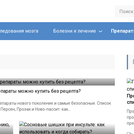
ледования мозга
Болезни и лечение
Препара
епараты можно купить без рецепта?
Пр
сп
епараты нового поколение и самые безопасные. Список
ерсен, Прозак и Ново-пассит: как...
Про
про
пре