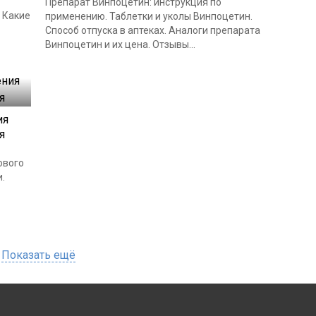
Препарат Винпоцетин: инструкция по
 Какие
применению. Таблетки и уколы Винпоцетин.
Способ отпуска в аптеках. Аналоги препарата
Винпоцетин и их цена. Отзывы...
ия
я
ового
.
Показать ещё