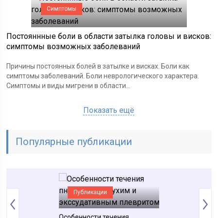
Симптомы
Постояннные боли в области затылка головы и висков:
симптомы возможных заболеваний
Причины постоянных болей в затылке и висках. Боли как
симптомы заболеваний. Боли неврологического характера.
Симптомы и виды мигрени в области...
Показать ещё
Популярные публикации
Публикации
Публикации
зга и их
Боль в ушах как
патологий слуха
Особенности течения