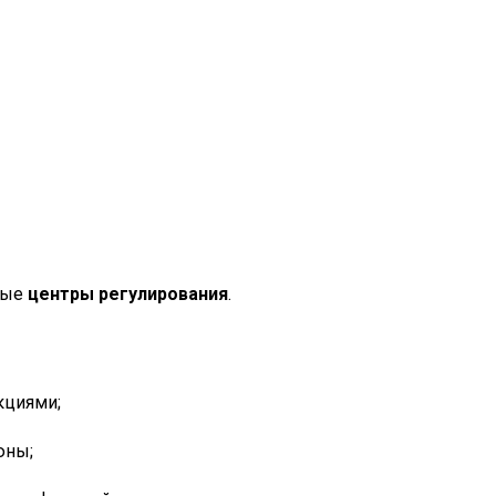
рые
центры регулирования
.
кциями;
юны;