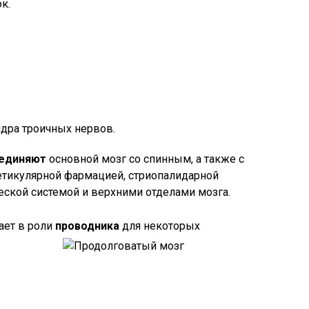
к.
дра троичных нервов.
единяют
основной мозг со спинным, а также с
етикулярной фармацией, стриопалидарной
еской системой и верхними отделами мозга.
ает в роли
проводника
для некоторых