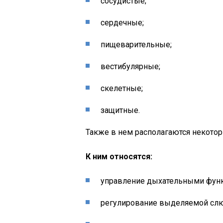
сосудистые;
сердечные;
пищеварительные;
вестибулярные;
скелетные;
защитные.
Также в нем располагаются некото
К ним относятся:
управление дыхательными фун
регулирование выделяемой сл