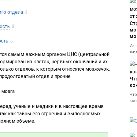
го отдела
⇩
Ст
ость
⇩
мо
мо
ость
⇩
Из 
жид
ется самым важным органом ЦНС (центральной
ормирован из клеток, нервных окончаний и их
колько отделов, к которым относятся мозжечок,
 продолговатый отдел и прочие.
Чт
ко
Что
кон
еред, ученые и медики и в настоящее время
 так как тайны его строения и выполняемых
полном объеме.