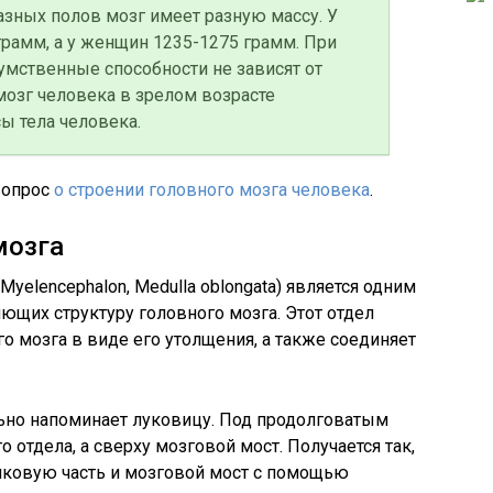
азных полов мозг имеет разную массу. У
грамм, а у женщин 1235-1275 грамм. При
умственные способности не зависят от
мозг человека в зрелом возрасте
ы тела человека.
вопрос
о строении головного мозга человека
.
мозга
 Myelencephalon, Medulla oblongata) ­является одним
ющих структуру головного мозга. Этот отдел
 мозга в виде его утолщения, а также соединяет
но напоминает луковицу. Под продолговатым
 отдела, а сверху мозговой мост. Получается так,
чковую часть и мозговой мост с помощью