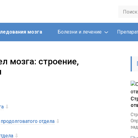
ледования мозга
Болезни и лечение
Препара
л мозга: строение,
и
Ст
от
га
⇩
Стр
 продолговатого отдела
⇩
Опр
зад
отдела
⇩