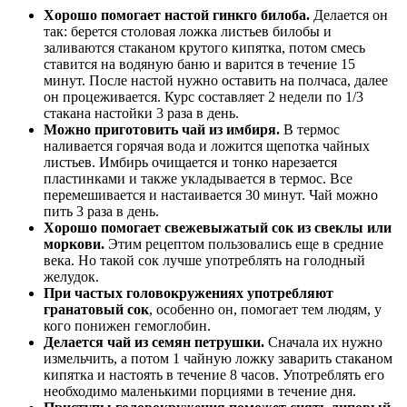
Хорошо помогает настой гинкго билоба.
Делается он
так: берется столовая ложка листьев билобы и
заливаются стаканом крутого кипятка, потом смесь
ставится на водяную баню и варится в течение 15
минут. После настой нужно оставить на полчаса, далее
он процеживается. Курс составляет 2 недели по 1/3
стакана настойки 3 раза в день.
Можно приготовить чай из имбиря.
В термос
наливается горячая вода и ложится щепотка чайных
листьев. Имбирь очищается и тонко нарезается
пластинками и также укладывается в термос. Все
перемешивается и настаивается 30 минут. Чай можно
пить 3 раза в день.
Хорошо помогает свежевыжатый сок из свеклы или
моркови.
Этим рецептом пользовались еще в средние
века. Но такой сок лучше употреблять на голодный
желудок.
При частых головокружениях употребляют
гранатовый сок
, особенно он, помогает тем людям, у
кого понижен гемоглобин.
Делается чай из семян петрушки.
Сначала их нужно
измельчить, а потом 1 чайную ложку заварить стаканом
кипятка и настоять в течение 8 часов. Употреблять его
необходимо маленькими порциями в течение дня.