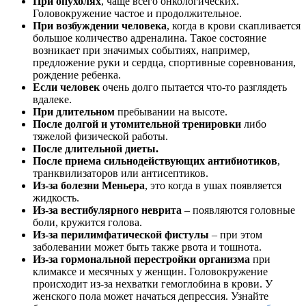
При опухолях
, чаще всего онкологических.
Головокружение частое и продолжительное.
При возбуждении человека
, когда в крови скапливается
большое количество адреналина. Такое состояние
возникает при значимых событиях, например,
предложение руки и сердца, спортивные соревнования,
рождение ребенка.
Если человек
очень долго пытается что-то разглядеть
вдалеке.
При длительном
пребывании на высоте.
После долгой и утомительной тренировки
либо
тяжелой физической работы.
После длительной диеты.
После приема сильнодействующих антибиотиков
,
транквилизаторов или антисептиков.
Из-за болезни Меньера
, это когда в ушах появляется
жидкость.
Из-за вестибулярного неврита
– появляются головные
боли, кружится голова.
Из-за перилимфатической фистулы
– при этом
заболевании может быть также рвота и тошнота.
Из-за гормональной перестройки организма
при
климаксе и месячных у женщин. Головокружение
происходит из-за нехватки гемоглобина в крови. У
женского пола может начаться депрессия. Узнайте