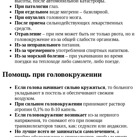
высоты, после автомобильной катастрофы.
При патологии
глаз.
При отдельном
виде мигрени – базилярной.
При опухолях
головного мозга.
После приема
сильнодействующих лекарственных
средств.
Отравление
– при нем может быть не только рвота, но и
головокружение из-за общей слабости организма.
Из-за неправильного
питания.
Из-за чрезмерного
употребления спиртных напитков.
Из-за морской болезни
– при укачивании во время
поездки на теплоходе либо самолете, либо поезде.
Помощь при головокружении
Если голова начинает сильно кружиться
, то больного
укладывают в постель и обеспечивают свежим
воздухом.
При сильном головокружении
принимают раствор
атропин 0,1% по 8-10 капель.
Если головокружение возникает
из-за нервного
напряжения, то снимают его при помощи
транквилизаторов таких, как: седуксен или андаксин.
Но лучше всего не заниматься самолечением
, а
пройти обследование у специалистов, чтобы выявить