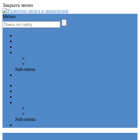
Закрыть меню
Меню
Главная
Психология
Исследования мозга
Болезни и лечение
Симптомы
Повреждения мозга
Sub-menu
Препараты
Главная
Психология
Исследования мозга
Болезни и лечение
Симптомы
Повреждения мозга
Sub-menu
Препараты