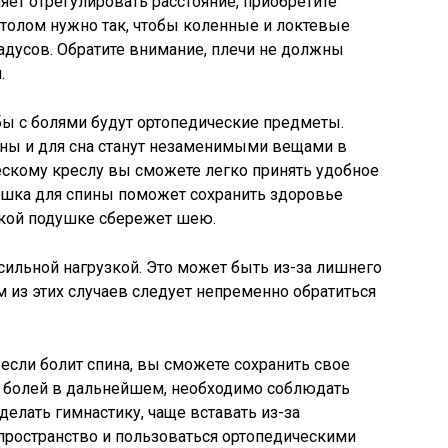
яет отрегулировать расстояние, приобретите
столом нужно так, чтобы коленные и локтевые
радусов. Обратите внимание, плечи не должны
.
 с болями будут ортопедические предметы.
ины и для сна станут незаменимыми вещами в
ескому креслу вы сможете легко принять удобное
ушка для спины поможет сохранить здоровье
ской подушке сбережет шею.
 сильной нагрузкой. Это может быть из-за лишнего
м из этих случаев следует непременно обратиться
, если болит спина, вы сможете сохранить свое
ь болей в дальнейшем, необходимо соблюдать
елать гимнастику, чаще вставать из-за
пространство и пользоваться ортопедическими