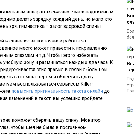
игательным аппаратом связано с малоподвижным
Бо
бходимо делать зарядку каждый день, но мало кто
сл
ень зря, гимнастика – залог здоровой спины.
Бол
бол
й в спине из-за постоянной работы за
ованное место может привести к искривлению
чным спазмам и т.д. Чтобы этого избежать
 учебную зону и разминаться каждые два часа. К
Вл
придерживается этих правил в связи с большой
те
идеть за компьютером и облегчить сдачу
Под
ветуем воспользоваться сервисом Killer-
стр
ожете
повысить оригинальность текста онлайн
до
Бол
ения изменений в текст, вы успешно пройдете
 зона поможет сберечь вашу спину. Монитор
глаз, чтобы шея не была в постоянном