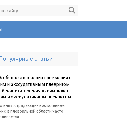
ы
Популярные статьи
обенности течения пневмонии с
хим и экссудативным плевритом
ольных, страдающих воспалением
ких, в плевральной области часто
пливается...