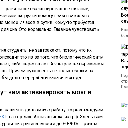
. Правильное сбалансированное питание,
Бо
ические нагрузки помогут вам правильно
сл
е менее 7 часов в сутки. Кому-то требуется
для сна. Это нормально. Главное чувствовать
Бол
бол
ие студенты не завтракают, потому что их
исходит это из-за того, что биологический ритм
Вл
пает, либо пересыпает. А завтрак тем временем
те
ень. Причем нужно есть не только белки на
Под
тобы долго перерабатывалась вся еда.
стр
Бол
ут вам активизировать мозг и
но написать дипломную работу, то рекомендуем
ВКР
на сервисе Анти-антиплагиат.рф. Здесь вам
ь уровень оригинальности до 80-90%. Причем