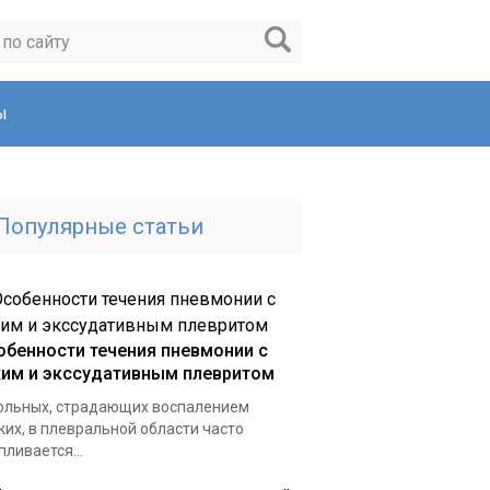
ы
Популярные статьи
обенности течения пневмонии с
хим и экссудативным плевритом
ольных, страдающих воспалением
ких, в плевральной области часто
пливается...