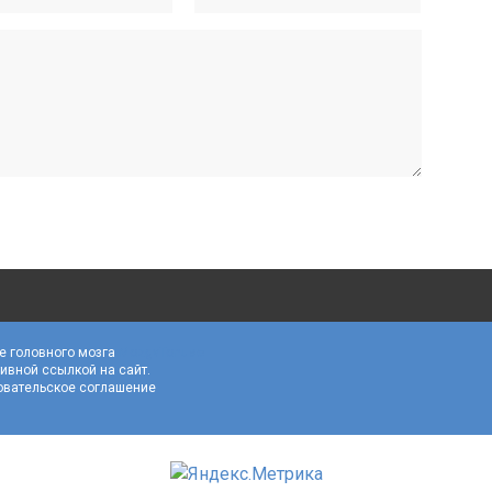
е головного мозга
MozgvTonuse
ивной ссылкой на сайт.
овательское соглашение