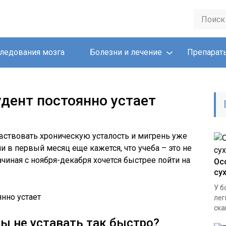
ледования мозга
Болезни и лечение
Препарат
удент постоянно устает
ствовать хроническую усталость и мигрень уже
ли в первый месяц еще кажется, что учеба – это не
ачиная с ноября-декабря хочется быстрее пойти на
Ос
су
У б
лег
ска
бы не уставать так быстро?