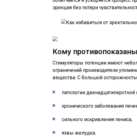
облегчается и ускоряется процесс п
эрекция без потери чувствительност
Кому противопоказаны
Стимуляторы потенции имеют небол
ограничений производители упоми
вещества. С большой осторожностью
патологии двенадцатиперстной 
хронического заболевания печен
сильного искривления пениса;
язвы желудка.