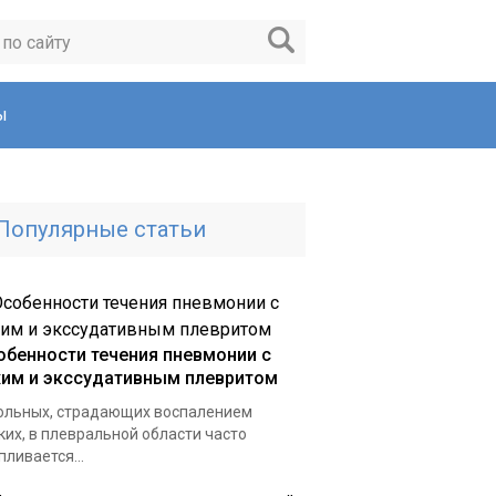
ы
Популярные статьи
обенности течения пневмонии с
хим и экссудативным плевритом
ольных, страдающих воспалением
ких, в плевральной области часто
пливается...