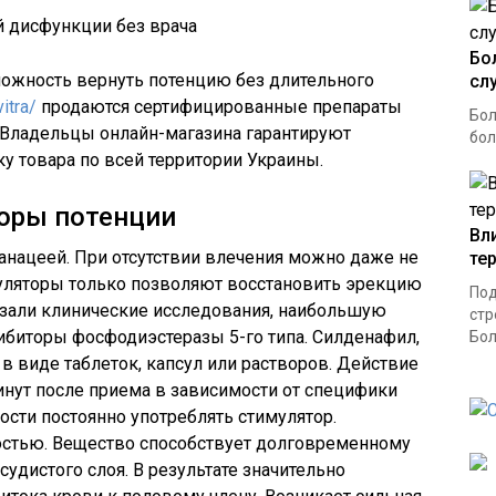
Бо
можность вернуть потенцию без длительного
сл
itra/
продаются сертифицированные препараты
Бол
 Владельцы онлайн-магазина гарантируют
бол
у товара по всей территории Украины.
торы потенции
Вл
анацеей. При отсутствии влечения можно даже не
те
уляторы только позволяют восстановить эрекцию
Под
азали клинические исследования, наибольшую
стр
биторы фосфодиэстеразы 5-го типа. Силденафил,
Бол
в виде таблеток, капсул или растворов. Действие
минут после приема в зависимости от специфики
ости постоянно употреблять стимулятор.
остью. Вещество способствует долговременному
дистого слоя. В результате значительно