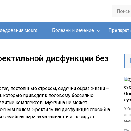
ледования мозга
Болезни и лечение
Препарат
эректильной дисфункции без
гия, постоянные стрессы, сидячий образ жизни –
Ос
н, которые приводят к половому бессилию.
су
азвитие комплексов. Мужчина не может
У б
ожным полом. Эректильная дисфункция способна
лег
и семейная пара замалчивает и игнорирует
ска