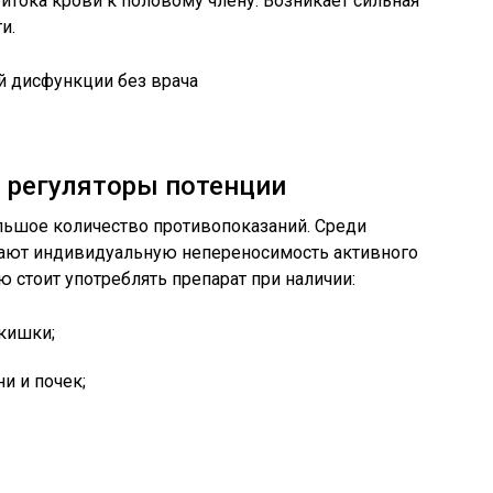
ритока крови к половому члену. Возникает сильная
и.
 регуляторы потенции
ьшое количество противопоказаний. Среди
нают индивидуальную непереносимость активного
 стоит употреблять препарат при наличии:
кишки;
и и почек;