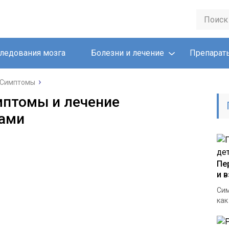
ледования мозга
Болезни и лечение
Препарат
Симптомы
мптомы и лечение
ами
Пе
и 
Сим
как