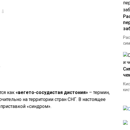
⇩
Ра
пе
за
Рас
сим
⇩
Си
че
Кис
кис
тся как
«вегето-сосудистая дистония»
– термин,
ительно на территории стран СНГ. В настоящее
 приставкой «синдром».