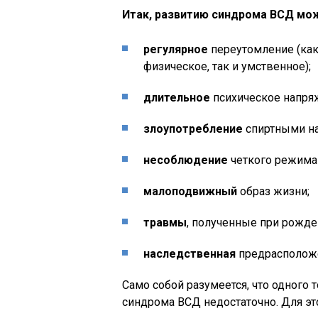
Итак, развитию синдрома ВСД мо
регулярное
переутомление (ка
физическое, так и умственное);
длительное
психическое напря
злоупотребление
спиртными на
несоблюдение
четкого режима 
малоподвижный
образ жизни;
травмы
, полученные при рожде
наследственная
предрасположе
Само собой разумеется, что одного 
синдрома ВСД недостаточно. Для э