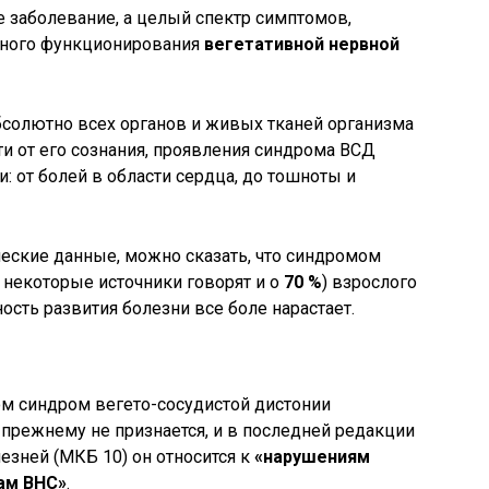
е заболевание, а целый спектр симптомов,
ьного функционирования
вегетативной нервной
абсолютно всех органов и живых тканей организма
ти от его сознания, проявления синдрома ВСД
 от болей в области сердца, до тошноты и
еские данные, можно сказать, что синдромом
 некоторые источники говорят и о
70 %
) взрослого
ость развития болезни все боле нарастает.
 синдром вегето-сосудистой дистонии
прежнему не признается, и в последней редакции
зней (МКБ 10) он относится к
«нарушениям
ам ВНС»
.