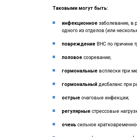
Таковыми могут быть:
инфекционное
заболевание, в 
одного из отделов (или несколь
повреждение
ВНС по причине т
половое
созревание;
гормональные
всплески при ме
гормональный
дисбаланс при р
острые
очаговые инфекции;
регулярные
стрессовые нагрузк
очень
сильное кратковременное